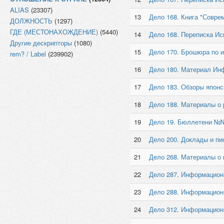
ALIAS
(23307)
13
Дело 168. Книга "Соврем
ДОЛЖНОСТЬ
(1297)
ГДЕ (МЕСТОНАХОЖДЕНИЕ)
(5440)
14
Дело 168. Переписка И
Другие дескрипторы
(1080)
15
Дело 170. Брошюра по и
rem? / Label
(239902)
16
Дело 180. Материал Инф
17
Дело 183. Обзоры японс
18
Дело 188. Материалы о р
19
Дело 19. Бюллетени №№ 
20
Дело 200. Доклады и пи
21
Дело 268. Материалы о в
22
Дело 287. Информационн
23
Дело 288. Информационн
24
Дело 312. Информационн