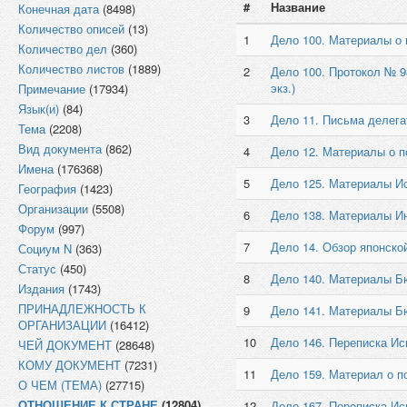
#
Название
Конечная дата
(8498)
Количество описей
(13)
1
Дело 100. Материалы о 
Количество дел
(360)
Количество листов
(1889)
2
Дело 100. Протокол № 9
экз.)
Примечание
(17934)
Язык(и)
(84)
3
Дело 11. Письма делега
Тема
(2208)
Вид документа
(862)
4
Дело 12. Материалы о по
Имена
(176368)
5
Дело 125. Материалы И
География
(1423)
Организации
(5508)
6
Дело 138. Материалы Ин
Форум
(997)
7
Дело 14. Обзор японско
Социум N
(363)
Статус
(450)
8
Дело 140. Материалы Бю
Издания
(1743)
ПРИНАДЛЕЖНОСТЬ К
9
Дело 141. Материалы Бю
ОРГАНИЗАЦИИ
(16412)
10
Дело 146. Переписка И
ЧЕЙ ДОКУМЕНТ
(28648)
КОМУ ДОКУМЕНТ
(7231)
11
Дело 159. Материал о по
О ЧЕМ (ТЕМА)
(27715)
ОТНОШЕНИЕ К СТРАНЕ
(12804)
12
Дело 167. Переписка И