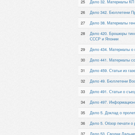
25
Дело 32. Материалы КП 
26
Дело 342. Бюллетени Пр
27
Дело 38. Материалы гене
28
Дело 420. Брошюры тих
СССР и Японии
29
Дело 434. Материалы о 
30
Дело 441. Материалы со
31
Дело 459. Статьи из газ
32
Дело 49. Бюллетени Вос
33
Дело 491. Статьи о съез
34
Дело 497. Информацион
35
Дело 5. Доклад о проле
36
Дело 5. Обзор печати о
37
Дело 53. Сводки Дальне