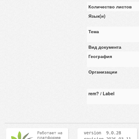
Количество листов
Язык(и)
Тема
Вид документа
География
Организации
rem? / Label
version 9.0.28