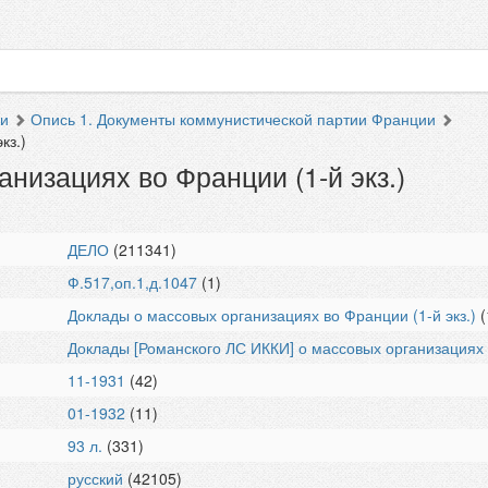
ии
Опись 1. Документы коммунистической партии Франции
кз.)
низациях во Франции (1-й экз.)
ДЕЛО
(211341)
Ф.517,оп.1,д.1047
(1)
Доклады о массовых организациях во Франции (1-й экз.)
(
Доклады [Романского ЛС ИККИ] о массовых организациях 
11-1931
(42)
01-1932
(11)
93 л.
(331)
русский
(42105)