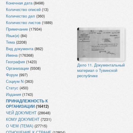
Конечная дата
(8498)
Количество описей
(13)
Количество дел
(360)
Количество листов
(1889)
Примечание
(17934)
Язык(и)
(84)
Тема
(2208)
Вид документа
(862)
Имена
(176368)
География
(1423)
Дело 11. Документальный
Организации
(5508)
материал о Тувинской
Форум
(997)
республике
Социум N
(363)
Статус
(450)
Издания
(1743)
ПРИНАДЛЕЖНОСТЬ К
ОРГАНИЗАЦИИ
(16412)
ЧЕЙ ДОКУМЕНТ
(28648)
КОМУ ДОКУМЕНТ
(7231)
О ЧЕМ (ТЕМА)
(27715)
ОТНОШЕНИЕ К СТРАНЕ
(12804)