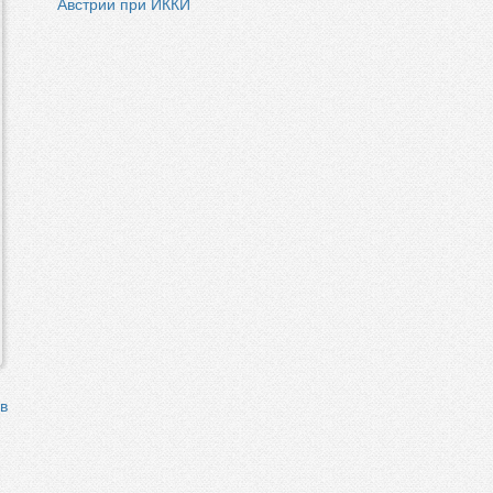
Австрии при ИККИ
в