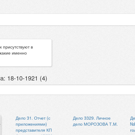
х присутствуют в
 какие именно
: 18-10-1921 (4)
Дело 31. Отчет (с
Дело 3329. Личное
Де
приложениями)
дело МОРОЗОВА Т.М.
№№
представителя КП
го