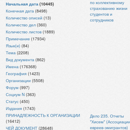
по коллективному
Начальная дата
(10445)
страхованию жизни
Конечная дата
(8498)
студентов и
Количество описей
(13)
сотрудников
Количество дел
(360)
Количество листов
(1889)
Примечание
(17934)
Язык(и)
(84)
Тема
(2208)
Вид документа
(862)
Имена
(176368)
География
(1423)
Организации
(5508)
Форум
(997)
Социум N
(363)
Статус
(450)
Издания
(1743)
ПРИНАДЛЕЖНОСТЬ К ОРГАНИЗАЦИИ
Дело 235. Отчеты
(16412)
"Хисем" (Ассоциаци
евреев-эмигрантов)
ЧЕЙ ДОКУМЕНТ
(28648)