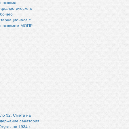
сполкома
циалистического
бочего
тернационала с
сполкомом МОПР
ло 32. Смета на
держание санатория
Отузах на 1934 г.