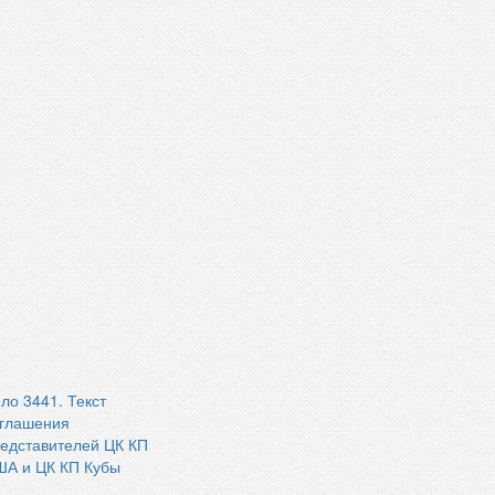
ло 3441. Текст
глашения
едставителей ЦК КП
А и ЦК КП Кубы