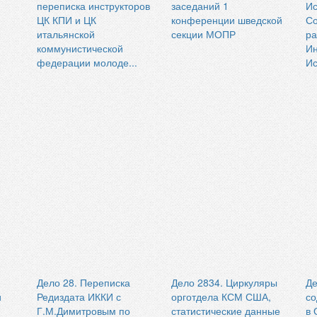
переписка инструкторов
заседаний 1
И
ЦК КПИ и ЦК
конференции шведской
Со
итальянской
секции МОПР
ра
коммунистической
Ин
федерации молоде...
И
Дело 28. Переписка
Дело 2834. Циркуляры
Де
и
Редиздата ИККИ с
орготдела КСМ США,
со
Г.М.Димитровым по
статистические данные
в 