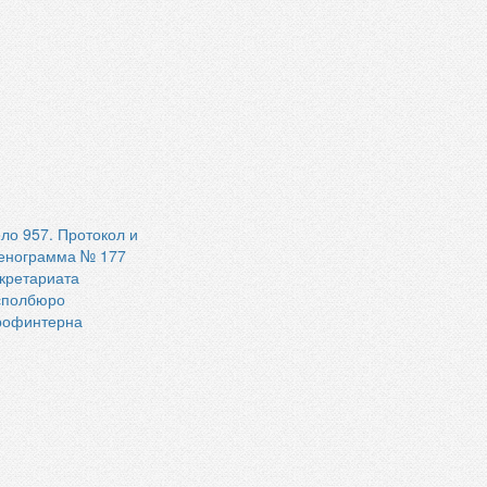
ло 957. Протокол и
енограмма № 177
кретариата
сполбюро
рофинтерна