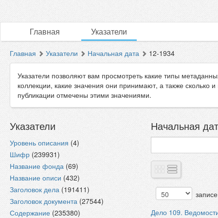
Главная
Указатели
Главная
Указатели
Начальная дата
12-1934
Указатели позволяют вам просмотреть какие типы метаданны
коллекции, какие значения они принимают, а также сколько и
публикации отмечены этими значениями.
Указатели
Начальная дат
Уровень описания
(4)
Шифр
(239931)
Название фонда
(69)
Название описи
(432)
Заголовок дела
(191411)
записе
Заголовок документа
(27544)
Дело 109. Ведомост
Содержание
(235380)