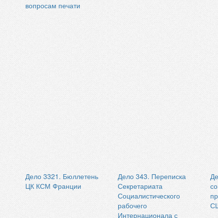
вопросам печати
Дело 3321. Бюллетень
Дело 343. Переписка
Де
ЦК КСМ Франции
Секретариата
со
Социалистического
пр
рабочего
СШ
Интернационала с