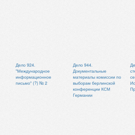
Дело 924.
Дело 944.
Де
"Международное
Документальные
ст
информационное
материалы комиссии по
се
письмо" (?) № 2
выборам берлинской
И
конференции КСМ
П
Германии