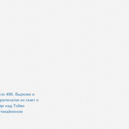
ло 486. Вырезки и
репечатки из газет о
де над Тойво
тикайненом