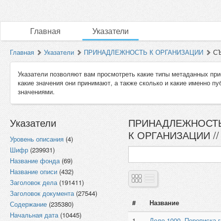
Главная
Указатели
Главная
Указатели
ПРИНАДЛЕЖНОСТЬ К ОРГАНИЗАЦИИ
СЪ
Указатели позволяют вам просмотреть какие типы метаданных при
какие значения они принимают, а также сколько и какие именно п
значениями.
Указатели
ПРИНАДЛЕЖНОСТЬ 
К ОРГАНИЗАЦИИ /
Уровень описания
(4)
Шифр
(239931)
Название фонда
(69)
Название описи
(432)
Заголовок дела
(191411)
Заголовок документа
(27544)
#
Название
Содержание
(235380)
Начальная дата
(10445)
1
Дело 1000. Переписка г