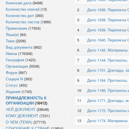
Конечная дата
(8498)
Количество описей
(13)
2
Дело 1036. Переписка С
Количество дел
(360)
3
Дело 1038. Переписка С
Количество листов
(1889)
Примечание
(17934)
4
Дело 1039. Переписка С
Язык(и)
(84)
5
Дело 1040. Переписка С
Тема
(2208)
Вид документа
(862)
6
Дело 1142. Материалы 3
Имена
(176368)
География
(1423)
7
Дело 1144. Протоколы,
Организации
(5508)
8
Дело 1151. Доклады, за
Форум
(997)
Социум N
(363)
9
Дело 1164. Протоколы,
Статус
(450)
10
Дело 1166. Протоколы и
Издания
(1743)
ПРИНАДЛЕЖНОСТЬ К
11
Дело 1171. Доклады, и
ОРГАНИЗАЦИИ
(16412)
ЧЕЙ ДОКУМЕНТ
(28648)
12
Дело 1172. Протоколы 
КОМУ ДОКУМЕНТ
(7231)
13
Дело 1174. Материалы и
О ЧЕМ (ТЕМА)
(27715)
ОТНОШЕНИЕ К СТРАНЕ
(12804)