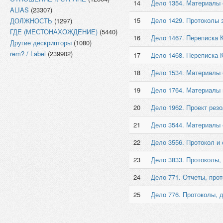
14
Дело 1354. Материалы о
ALIAS
(23307)
15
Дело 1429. Протоколы з
ДОЛЖНОСТЬ
(1297)
ГДЕ (МЕСТОНАХОЖДЕНИЕ)
(5440)
16
Дело 1467. Переписка К
Другие дескрипторы
(1080)
rem? / Label
(239902)
17
Дело 1468. Переписка К
18
Дело 1534. Материалы 
19
Дело 1764. Материалы 
20
Дело 1962. Проект рез
21
Дело 3544. Материалы о
22
Дело 3556. Протокол и 
23
Дело 3833. Протоколы,
24
Дело 771. Отчеты, про
25
Дело 776. Протоколы, 