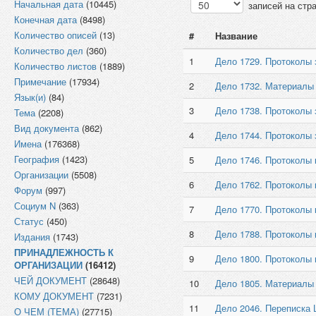
Начальная дата
(10445)
записей на стр
Конечная дата
(8498)
Количество описей
(13)
#
Название
Количество дел
(360)
1
Дело 1729. Протоколы з
Количество листов
(1889)
Примечание
(17934)
2
Дело 1732. Материалы
Язык(и)
(84)
3
Дело 1738. Протоколы 
Тема
(2208)
Вид документа
(862)
4
Дело 1744. Протоколы 
Имена
(176368)
География
(1423)
5
Дело 1746. Протоколы 
Организации
(5508)
6
Дело 1762. Протоколы 
Форум
(997)
Социум N
(363)
7
Дело 1770. Протоколы 
Статус
(450)
8
Дело 1788. Протоколы
Издания
(1743)
ПРИНАДЛЕЖНОСТЬ К
9
Дело 1800. Протоколы 
ОРГАНИЗАЦИИ
(16412)
ЧЕЙ ДОКУМЕНТ
(28648)
10
Дело 1805. Материалы 
КОМУ ДОКУМЕНТ
(7231)
11
Дело 2046. Переписка 
О ЧЕМ (ТЕМА)
(27715)