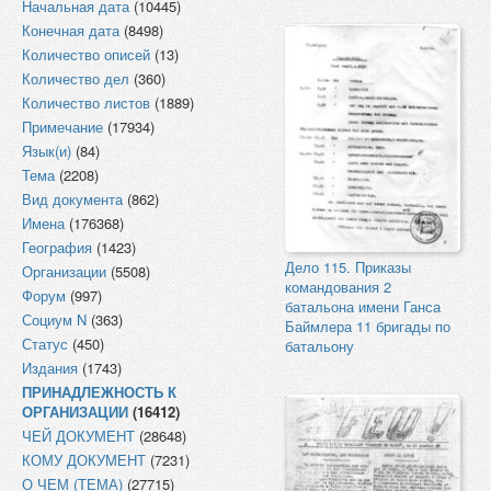
Начальная дата
(10445)
Конечная дата
(8498)
Количество описей
(13)
Количество дел
(360)
Количество листов
(1889)
Примечание
(17934)
Язык(и)
(84)
Тема
(2208)
Вид документа
(862)
Имена
(176368)
География
(1423)
Дело 115. Приказы
Организации
(5508)
командования 2
Форум
(997)
батальона имени Ганса
Социум N
(363)
Баймлера 11 бригады по
Статус
(450)
батальону
Издания
(1743)
ПРИНАДЛЕЖНОСТЬ К
ОРГАНИЗАЦИИ
(16412)
ЧЕЙ ДОКУМЕНТ
(28648)
КОМУ ДОКУМЕНТ
(7231)
О ЧЕМ (ТЕМА)
(27715)