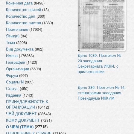
Конечная дата
(8498)
Количество описей
(13)
Количество дел
(360)
Количество листов
(1889)
Примечание
(17934)
Язык(и)
(84)
Тема
(2208)
Вид документа
(862)
Дело 1039. Протокол №
Имена
(176368)
20 заседания
География
(1423)
Секретариата ИККИ, с
Организации
(5508)
приложениями
Форум
(997)
Социум N
(363)
Дело 336. Протокол № 14,
Статус
(450)
стенограмма заседания
Издания
(1743)
Президиума ИККИМ
ПРИНАДЛЕЖНОСТЬ К
ОРГАНИЗАЦИИ
(16412)
ЧЕЙ ДОКУМЕНТ
(28648)
КОМУ ДОКУМЕНТ
(7231)
О ЧЕМ (ТЕМА)
(27715)
ОТНОШЕНИЕ К СТРАНЕ
(12804)