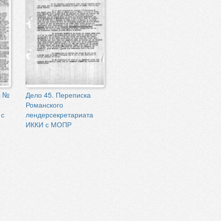
л №
Дело 45. Переписка
Романского
 с
лендерсекретариата
ИККИ с МОПР