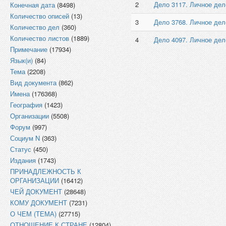
2
Дело 3117. Личное де
Конечная дата
(8498)
Количество описей
(13)
3
Дело 3768. Личное де
Количество дел
(360)
Количество листов
(1889)
4
Дело 4097. Личное де
Примечание
(17934)
Язык(и)
(84)
Тема
(2208)
Вид документа
(862)
Имена
(176368)
География
(1423)
Организации
(5508)
Форум
(997)
Социум N
(363)
Статус
(450)
Издания
(1743)
ПРИНАДЛЕЖНОСТЬ К
ОРГАНИЗАЦИИ
(16412)
ЧЕЙ ДОКУМЕНТ
(28648)
КОМУ ДОКУМЕНТ
(7231)
О ЧЕМ (ТЕМА)
(27715)
ОТНОШЕНИЕ К СТРАНЕ
(12804)