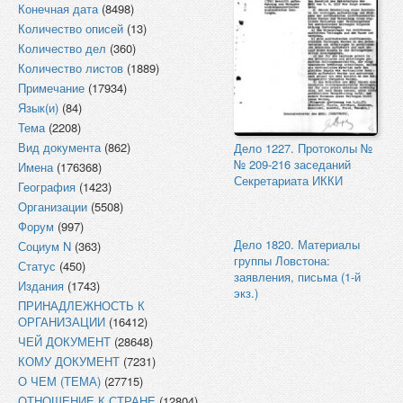
Конечная дата
(8498)
Количество описей
(13)
Количество дел
(360)
Количество листов
(1889)
Примечание
(17934)
Язык(и)
(84)
Тема
(2208)
Вид документа
(862)
Дело 1227. Протоколы №
№ 209-216 заседаний
Имена
(176368)
Секретариата ИККИ
География
(1423)
Организации
(5508)
Форум
(997)
Дело 1820. Материалы
Социум N
(363)
группы Ловстона:
Статус
(450)
заявления, письма (1-й
Издания
(1743)
экз.)
ПРИНАДЛЕЖНОСТЬ К
ОРГАНИЗАЦИИ
(16412)
ЧЕЙ ДОКУМЕНТ
(28648)
КОМУ ДОКУМЕНТ
(7231)
О ЧЕМ (ТЕМА)
(27715)
ОТНОШЕНИЕ К СТРАНЕ
(12804)