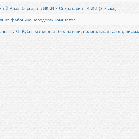
ма Й.Айзенбергера в ИККИ и Секретариат ИККИ (2-й экз.)
вания фабрично-заводских комитетов
алы ЦК КП Кубы: манифест, бюллетени, нелегальная газета, письм