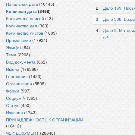
Начальная дата
(10445)
2
Дело 169. Пись
Конечная дата
(8498)
Количество описей
(13)
3
Дело 338. Возз
Количество дел
(360)
4
Дело 8. Матери
Количество листов
(1889)
др.
Примечание
(17934)
Язык(и)
(84)
Тема
(2208)
Вид документа
(862)
Имена
(176368)
География
(1423)
Организации
(5508)
Форум
(997)
Социум N
(363)
Статус
(450)
Издания
(1743)
ПРИНАДЛЕЖНОСТЬ К ОРГАНИЗАЦИИ
(16412)
ЧЕЙ ДОКУМЕНТ
(28648)