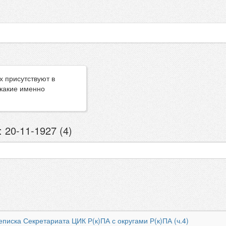
х присутствуют в
 какие именно
 20-11-1927 (4)
писка Секретариата ЦИК Р(к)ПА с округами Р(к)ПА (ч.4)