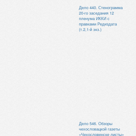
Дело 440. Стенограмма
20-го заседания 12
пленума ИККИ с
правками Редиздата
(т.2,1-й экз.)
Дело 546. Обзоры
чехословацкой газеты
«Чехословенске листы»