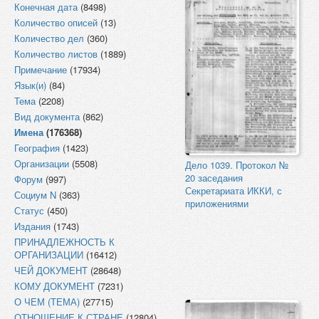
Конечная дата
(8498)
Количество описей
(13)
Количество дел
(360)
Количество листов
(1889)
Примечание
(17934)
Язык(и)
(84)
Тема
(2208)
Вид документа
(862)
Имена
(176368)
География
(1423)
Организации
(5508)
Дело 1039. Протокол №
20 заседания
Форум
(997)
Секретариата ИККИ, с
Социум N
(363)
приложениями
Статус
(450)
Издания
(1743)
ПРИНАДЛЕЖНОСТЬ К
ОРГАНИЗАЦИИ
(16412)
ЧЕЙ ДОКУМЕНТ
(28648)
КОМУ ДОКУМЕНТ
(7231)
О ЧЕМ (ТЕМА)
(27715)
ОТНОШЕНИЕ К СТРАНЕ
(12804)