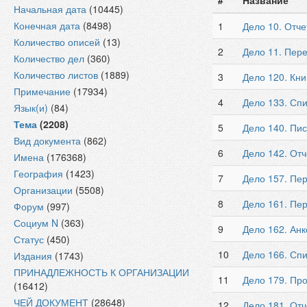
#
Название
Начальная дата
(10445)
Конечная дата
(8498)
1
Дело 10. Отче
Количество описей
(13)
2
Дело 11. Пер
Количество дел
(360)
Количество листов
(1889)
3
Дело 120. Кни
Примечание
(17934)
4
Дело 133. Спи
Язык(и)
(84)
Тема
(2208)
5
Дело 140. Пи
Вид документа
(862)
6
Дело 142. Отч
Имена
(176368)
География
(1423)
7
Дело 157. Пе
Организации
(5508)
8
Дело 161. Пер
Форум
(997)
Социум N
(363)
9
Дело 162. Анк
Статус
(450)
10
Дело 166. Спи
Издания
(1743)
ПРИНАДЛЕЖНОСТЬ К ОРГАНИЗАЦИИ
11
Дело 179. Про
(16412)
ЧЕЙ ДОКУМЕНТ
(28648)
12
Дело 181. Отч