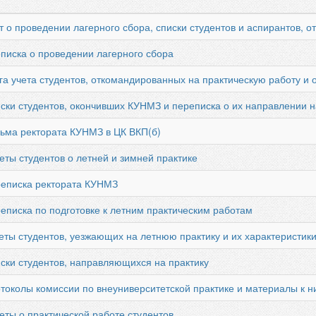
т о проведении лагерного сбора, списки студентов и аспирантов, 
еписка о проведении лагерного сбора
га учета студентов, откомандированных на практическую работу и 
ски студентов, окончивших КУНМЗ и переписка о их направлении н
сьма ректората КУНМЗ в ЦК ВКП(б)
еты студентов о летней и зимней практике
реписка ректората КУНМЗ
еписка по подготовке к летним практическим работам
еты студентов, уезжающих на летнюю практику и их характеристик
ски студентов, направляющихся на практику
токолы комиссии по внеуниверситетской практике и материалы к н
еты о практической работе студентов