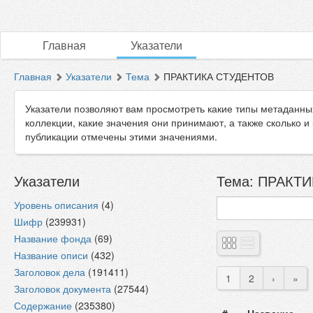
Главная
Указатели
Главная
Указатели
Тема
ПРАКТИКА СТУДЕНТОВ
Указатели позволяют вам просмотреть какие типы метаданны
коллекции, какие значения они принимают, а также сколько и
публикации отмечены этими значениями.
Указатели
Тема: ПРАКТИ
Уровень описания
(4)
Шифр
(239931)
Название фонда
(69)
Название описи
(432)
Заголовок дела
(191411)
1
2
›
»
Заголовок документа
(27544)
Содержание
(235380)