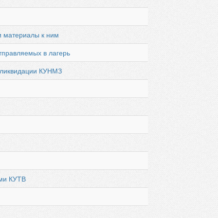
 и материалы к ним
тправляемых в лагерь
е ликвидации КУНМЗ
ами КУТВ