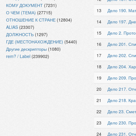
КОМУ ДОКУМЕНТ
(7231)
13
Дело 190. Ма
О ЧЕМ (ТЕМА)
(27715)
ОТНОШЕНИЕ К СТРАНЕ
(12804)
14
Дело 197. Дне
ALIAS
(23307)
15
Дело 2. Прото
ДОЛЖНОСТЬ
(1297)
ГДЕ (МЕСТОНАХОЖДЕНИЕ)
(5440)
16
Дело 201. Сп
Другие дескрипторы
(1080)
17
Дело 202. Спи
rem? / Label
(239902)
18
Дело 204. Хар
19
Дело 209. Пр
20
Дело 217. Отч
21
Дело 218. Кра
22
Дело 23. Сме
23
Дело 230. Про
24
Дело 231. Отч