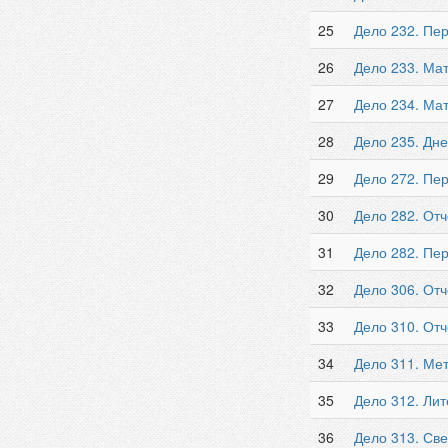
25
Дело 232. Пер
26
Дело 233. Мат
27
Дело 234. Мат
28
Дело 235. Дне
29
Дело 272. Пе
30
Дело 282. Отч
31
Дело 282. Пе
32
Дело 306. От
33
Дело 310. Отч
34
Дело 311. Мет
35
Дело 312. Лит
36
Дело 313. Све