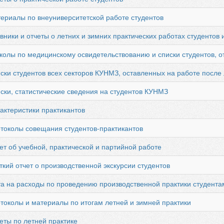
териалы по внеуниверситетской работе студентов
вники и отчеты о летних и зимних практических работах студентов
колы по медицинскому освидетельствованию и списки студентов, о
иски студентов всех секторов КУНМЗ, оставленных на работе посл
ски, статистические сведения на студентов КУНМЗ
актеристики практикантов
отоколы совещания студентов-практикантов
ет об учебной, практической и партийной работе
ткий отчет о производственной экскурсии студентов
та на расходы по проведению производственной практики студент
токолы и материалы по итогам летней и зимней практики
еты по летней практике