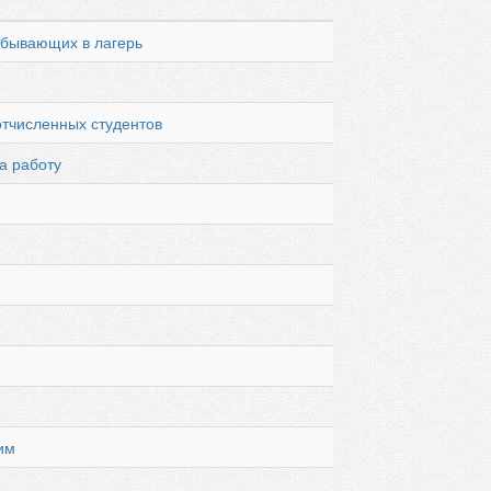
отбывающих в лагерь
отчисленных студентов
а работу
и
им