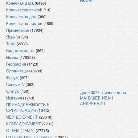
ИКФМ
Конечная дата
(8498)
Количество описей
(13)
Количество дел
(360)
Количество листов
(1889)
Примечание
(17934)
Язык(и)
(84)
Тема
(2208)
Вид документа
(862)
Имена
(176368)
География
(1423)
Организации
(5508)
Форум
(997)
Социум N
(363)
Статус
(450)
Дело 3076. Личное дело
Издания
(1743)
МАНУШЕВ ИВАН
АНДРЕЕВИЧ
ПРИНАДЛЕЖНОСТЬ К
ОРГАНИЗАЦИИ
(16412)
ЧЕЙ ДОКУМЕНТ
(28648)
КОМУ ДОКУМЕНТ
(7231)
О ЧЕМ (ТЕМА)
(27715)
ОТНОШЕНИЕ К СТРАНЕ
(12804)