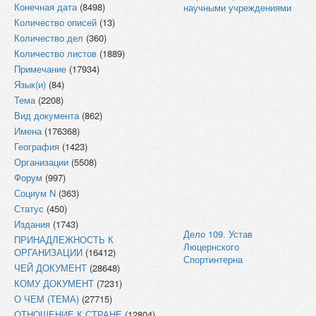
Конечная дата
(8498)
научными учреждениями
Количество описей
(13)
Количество дел
(360)
Количество листов
(1889)
Примечание
(17934)
Язык(и)
(84)
Тема
(2208)
Вид документа
(862)
Имена
(176368)
География
(1423)
Организации
(5508)
Форум
(997)
Социум N
(363)
Статус
(450)
Издания
(1743)
Дело 109. Устав
ПРИНАДЛЕЖНОСТЬ К
Люцернского
ОРГАНИЗАЦИИ
(16412)
Спортинтерна
ЧЕЙ ДОКУМЕНТ
(28648)
КОМУ ДОКУМЕНТ
(7231)
О ЧЕМ (ТЕМА)
(27715)
ОТНОШЕНИЕ К СТРАНЕ
(12804)