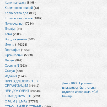
Конечная дата
(8498)
Количество описей
(13)
Количество дел
(360)
Количество листов
(1889)
Примечание
(17934)
Язык(и)
(84)
Тема
(2208)
Вид документа
(862)
Имена
(176368)
География
(1423)
Организации
(5508)
Форум
(997)
Социум N
(363)
Статус
(450)
Издания
(1743)
ПРИНАДЛЕЖНОСТЬ К
Дело 1622. Протокол,
ОРГАНИЗАЦИИ
(16412)
циркуляры, бюллетени
ЧЕЙ ДОКУМЕНТ
(28648)
отделов исполкома КСМ
КОМУ ДОКУМЕНТ
(7231)
Канады
О ЧЕМ (ТЕМА)
(27715)
ОТНОШЕНИЕ К СТРАНЕ
(12804)