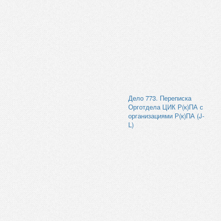
Дело 773. Переписка
Орготдела ЦИК Р(к)ПА с
организациями Р(к)ПА (J-
L)